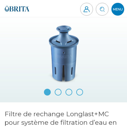
Aller
au
MENU
contenu
Brita
Canada
Filtre de rechange Longlast+MC
pour système de filtration d’eau en