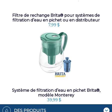
Filtre de rechange Brita® pour systèmes de
filtration d’eau en pichet ou en distributeur
7,99 $
Système de filtration d’eau en pichet Brita®,
modèle Monterey
39,99 $
Footer
DES PRODUITS